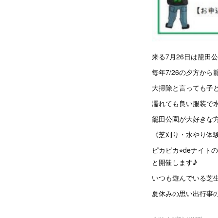
来る7月26日は籠田
毎年7/26の夕方から籠田
大掃除と言っても子ど
濡れても良い服装で
籠田公園が大好きな
《芝刈り・水やり体
ピカピカ⭐︎deナイ
と開催します♪
いつも遊んでいる芝生
夏休みの思い出行事の