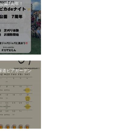
公園7周年！
.11緑道ビアガーデン