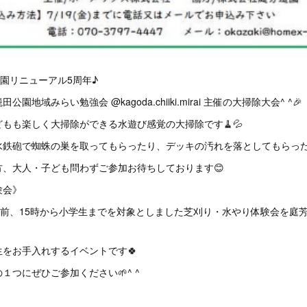
公園リニューアル5周年♪
公園地域みらい勉強会 @kagoda.chiiki.mirai 主催の大掃除大会^ ^🎉
もも楽しく大掃除ができる水遊び感覚の大掃除です🧹💦
水鉄砲で蜘蛛の巣を取ってもらったり、デッキの汚れを落としてもらった
方、大人・子ども問わずご参加お待ちしております😊
験会》
トの前、15時から小学生までを対象としました芝刈り・水やり体験会を庭
をお手入れするイベントです🍀
１つにぜひご参加ください🌱^ ^