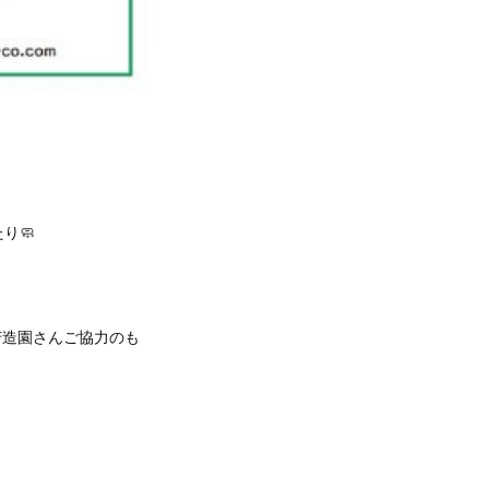
り🧼
芳造園さんご協力のも