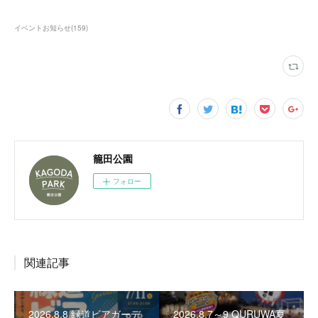
イベントお知らせ
(
159
)
籠田公園
フォロー
関連記事
2026.8.8 緑道ビアガーデ
2026.8.7～9 QURUWA夏