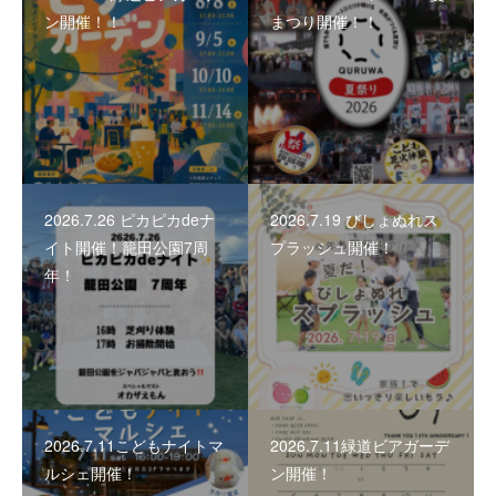
ン開催！！
まつり開催！！
2026.7.26 ピカピカdeナ
2026.7.19 びしょぬれス
イト開催！籠田公園7周
プラッシュ開催！
年！
2026.7.11こどもナイトマ
2026.7.11緑道ビアガーデ
ルシェ開催！
ン開催！