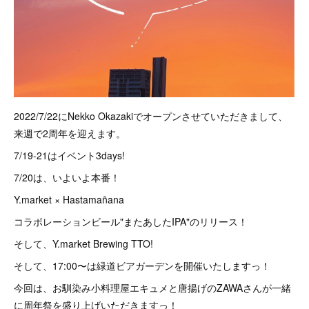
2022/7/22にNekko Okazakiでオープンさせていただきまして、
来週で2周年を迎えます。
7/19-21はイベント3days!
7/20は、いよいよ本番！
Y.market × Hastamañana
コラボレーションビール"またあしたIPA"のリリース！
そして、Y.market Brewing TTO!
そして、17:00〜は緑道ビアガーデンを開催いたしますっ！
今回は、お馴染み小料理屋エキュメと唐揚げのZAWAさんが一緒
に周年祭を盛り上げいただきますっ！