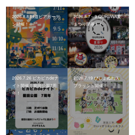
2026.8.8 緑道ビアガーデ
2026.8.7～9 QURUWA夏
ン開催！！
まつり開催！！
2026.7.26 ピカピカdeナ
2026.7.19 びしょぬれス
イト開催！籠田公園7周
プラッシュ開催！
年！