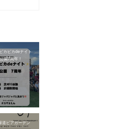
26 ピカピカdeナイト
公園7周年！
.11緑道ビアガーデン