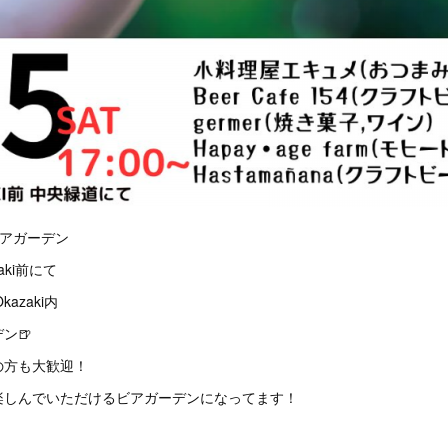
緑道ビアガーデン
aki前にて
kazaki内
ン🍺
の方も大歓迎！
楽しんでいただけるビアガーデンになってます！