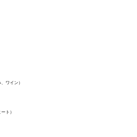
）
み、ワイン）
ヒート）