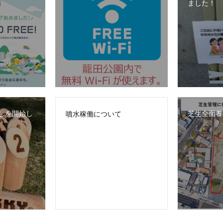
ました！
しを開始し
芝生全面養
噴水稼働について