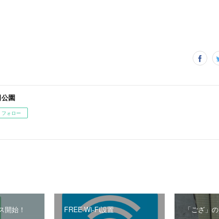
田公園
フォロー
ス開始！
FREE Wi-Fi設置
「ござ」の