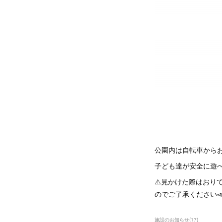
公園内は自転車から
子ども達が安全に遊
⚠️見かけた際はお
のでご了承ください
施設のお知らせ
(
17
)