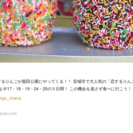
するりんごが籠田公園にやってくる！！ 安城市で大人気の「恋するりん
 6/17・18・19・24・25の５日間！ この機会を逃さず食べに行こう！
ingo_ohana
他お知らせ
(
6
)