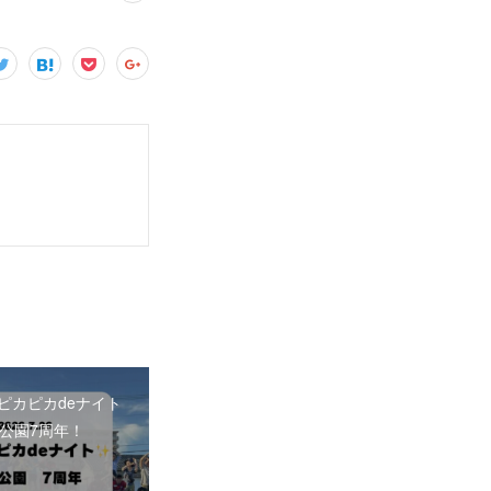
26 ピカピカdeナイト
公園7周年！