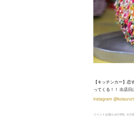
【キッチンカー】恋
ってくる！！ 出店日は
instagram @koisurur
イベントお知らせ
(
159
)
その