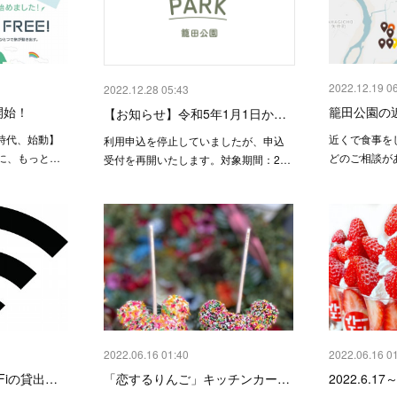
2022.12.19 0
2022.12.28 05:43
開始！
籠田公園の
【お知らせ】令和5年1月1日か…
時代、始動】
近くで食事を
利用申込を停止していましたが、申込
に、もっと…
どのご相談が
受付を再開いたします。対象期間：2…
2022.06.16 01:40
2022.06.16 0
Fiの貸出…
「恋するりんご」キッチンカー…
2022.6.