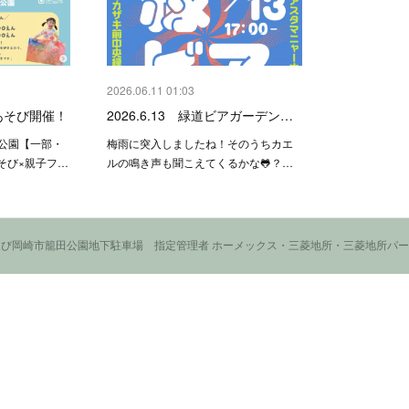
2026.06.11 01:03
るあそび開催！
2026.6.13 緑道ビアガーデン…
籠田公園【一部・
梅雨に突入しましたね！そのうちカエ
そび×親子フ…
ルの鳴き声も聞こえてくるかな🐸？…
び岡崎市籠田公園地下駐車場 指定管理者 ホーメックス・三菱地所・三菱地所パ