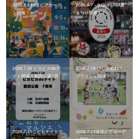
2026.8.8 緑道ビアガーデ
2026.8.7～9 QURUWA夏
ン開催！！
まつり開催！！
2026.7.26 ピカピカdeナ
2026.7.19 びしょぬれス
イト開催！籠田公園7周
プラッシュ開催！
年！
2026.7.11こどもナイトマ
2026.7.11緑道ビアガーデ