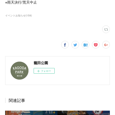
※雨天決行/荒天中止
イベントお知らせ
(
159
)
籠田公園
フォロー
関連記事