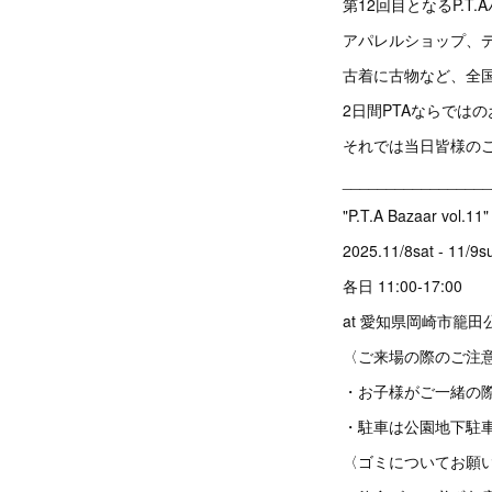
第12回目となるP.T
アパレルショップ、
古着に古物など、全
2日間PTAならでは
それでは当日皆様の
_________________
"P.T.A Bazaar vol.11"
2025.11/8sat - 11/9s
各日 11:00-17:00
at 愛知県岡崎市籠田
〈ご来場の際のご注
・お子様がご一緒の
・駐車は公園地下駐
〈ゴミについてお願