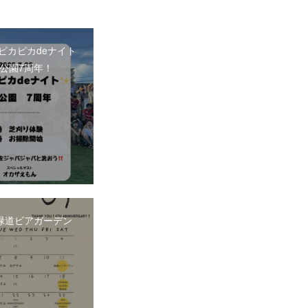
26 ピカピカdeナイト
公園7周年！
.11緑道ビアガーデン