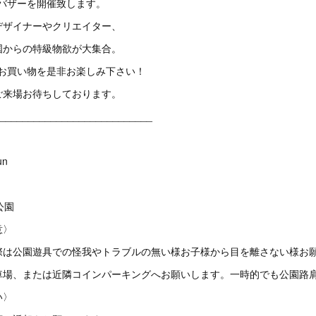
.Aバザーを開催致します。
デザイナーやクリエイター、
国からの特級物欲が大集合。
のお買い物を是非お楽しみ下さい！
ご来場お待ちしております。
___________________________
un
公園
意〉
際は公園遊具での怪我やトラブルの無い様お子様から目を離さない様お
車場、または近隣コインパーキングへお願いします。一時的でも公園路
い〉