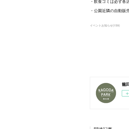
・飲食ゴミは必ず各
・公園近隣の自動販
イベントお知らせ
(
159
)
籠