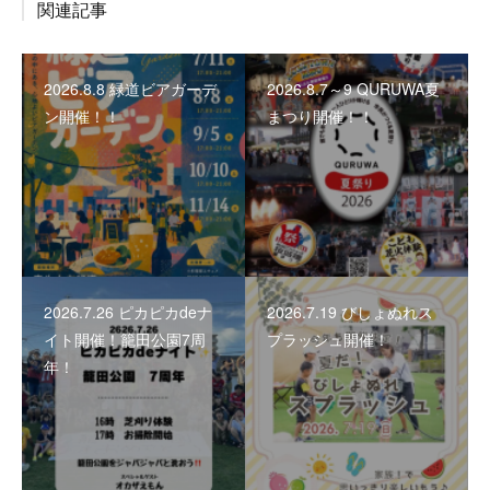
関連記事
2026.8.8 緑道ビアガーデ
2026.8.7～9 QURUWA夏
ン開催！！
まつり開催！！
2026.7.26 ピカピカdeナ
2026.7.19 びしょぬれス
イト開催！籠田公園7周
プラッシュ開催！
年！